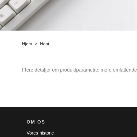
Hjem
>
Hent
Flere detaljer om produktparametre, mere omfattende t
OM OS
Vores historie