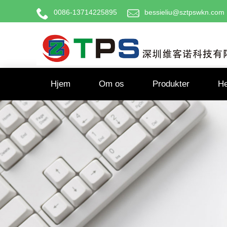
0086-13714225895
bessieliu@sztpswkn.com
Hjem
Om os
Produkter
He